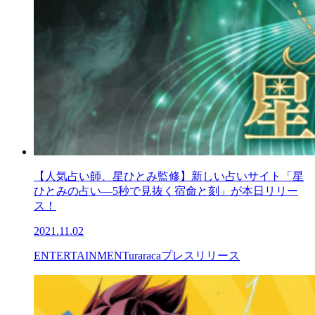
【人気占い師、星ひとみ監修】新しい占いサイト「星
ひとみの占い―5秒で見抜く宿命と刻」が本日リリー
ス！
2021.11.02
ENTERTAINMENT
uraraca
プレスリリース