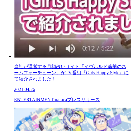
当社が運営する月額占いサイト「イヴルルド遙華のネ
ームフォーチューン」がTV番組『Girls Happy Style』に
て紹介されました！
2021.04.26
ENTERTAINMENT
uraraca
プレスリリース