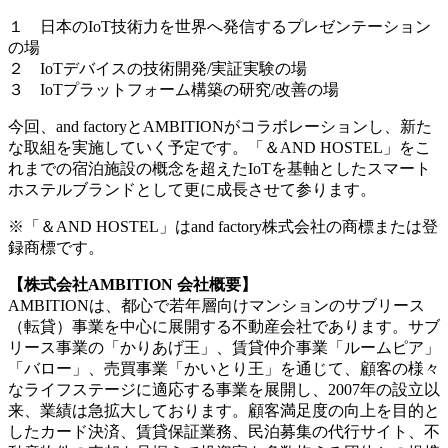
１ 日本のIoT技術力を世界へ発信するプレゼンテーション
の場
２ IoTデバイスの技術開発/実証実験の場
３ IoTプラットフォーム構築の研究/改善の場
今回、and factoryとAMBITIONがコラボレーションし、新た
な取組を実施していく予定です。「＆AND HOSTEL」をこ
れまでの宿泊施設の概念を超えたIoTを基軸としたスマート
ホステルブランドとして更に成長させて参ります。
※「＆AND HOSTEL」はand factory株式会社の商標または登
録商標です。
【株式会社AMBITION 会社概要】
AMBITIONは、都心で若年層向けマンションのサブリース
（転貸）事業を中心に展開する不動産会社であります。サブ
リース事業の「かりあげ王」、賃貸仲介事業「ルームピア」
「バロー」、売買事業「かいとり王」を通じて、顧客の様々
なライフステージに適応する事業を展開し、2007年の設立以
来、業績は急拡大しております。顧客満足度の向上を目的と
したカード決済、賃貸保証業務、民泊募集の代行サイト、不