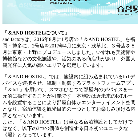
「＆AND HOSTELについて」
and factoryは、2016年8月に1号店の「＆AND HOSTEL」を福
岡・博多に、2号店を2017年4月に東京・浅草北、３号店を５
月に東京・上野にプロデュースしました。いずれも美術館や
博物館などの文化施設や、活気のある商店街があり、外国人
観光客に人気の高いエリアを選定しています。
「＆AND HOSTEL」では、施設内に組み込まれているIoTデ
バイスを連携させ、統制・制御するプラットフォームアプリ
「＆IoT」を用いて、スマホひとつで部屋内のデバイスを一
元的に操作することが可能です。本施設は近未来のIoTルー
ムを設置することにより部屋自体がエンターテイメント空間
となり、宿泊体験を観光目的の一つとしてお楽しみ頂ける内
容となっています。
また、「＆AND HOSTEL」は単なる宿泊施設としてだけで
はなく、以下の3つの価値を創造する日本初のユニークな
《場》となっています。