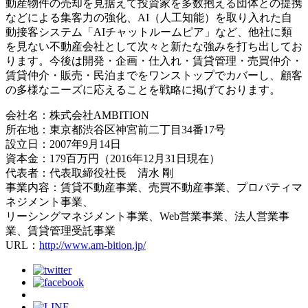
動産物件の売却を見据えて投資家を多数抱える団体との提携
などによる集客力の強化、AI（人工知能）を取り入れた自
動接客システム「AIチャットルームピア」など、他社に類
を見ない不動産会社として次々と新たな強みを打ち出してお
ります。今後は開発・企画・仕入れ・賃貸管理・売買仲介・
賃貸仲介・販売・民泊までをワンストップでカバーし、顧客
の多様なニーズに応えることを戦略に掲げております。
会社名：株式会社AMBITION
所在地：東京都渋谷区神宮前二丁目34番17号
設立日：2007年9月14日
資本金：179百万円（2016年12月31日現在）
代表者：代表取締役社長 清水 剛
事業内容：賃貸不動産事業、売買不動産事業、プロパティマ
ネジメント事業、
リーシングマネジメント事業、Web営業事業、法人営業事
業、賃貸管理受託事業
URL：
http://www.am-bition.jp/