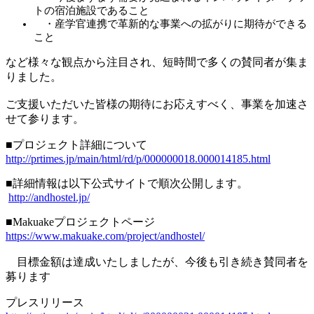
トの宿泊施設であること
・産学官連携で革新的な事業への拡がりに期待ができる
こと
など様々な観点から注目され、短時間で多くの賛同者が集ま
りました。
ご支援いただいた皆様の期待にお応えすべく、事業を加速さ
せて参ります。
■プロジェクト詳細について
http://prtimes.jp/main/html/rd/p/000000018.000014185.html
■詳細情報は以下公式サイトで順次公開します。
http://andhostel.jp/
■Makuakeプロジェクトページ
https://www.makuake.com/project/andhostel/
目標金額は達成いたしましたが、今後も引き続き賛同者を
募ります
プレスリリース